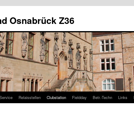
nd Osnabrück Z36
Service
Relaisstellen
Clubstation
Fieldday
Betr.-Techn
Links