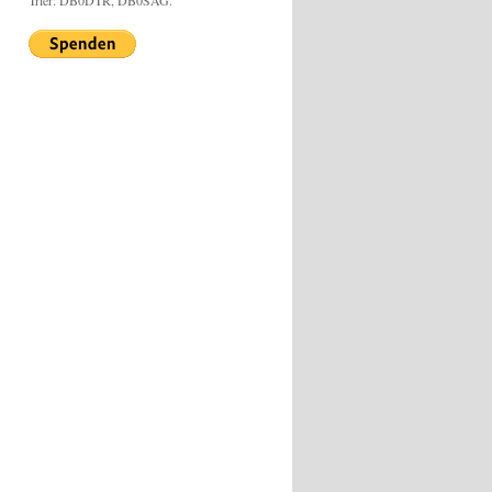
Trier: DB0DTR, DB0SAG.