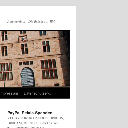
Amateurfunk – Die Brücke zur Welt
Impressum
Datenschutzerk.
PayPal Relais-Spenden
VFDB Z36 Relais DM0DOS, DB0DOS,
DB0DAM, DB0TEU. in der Exklave