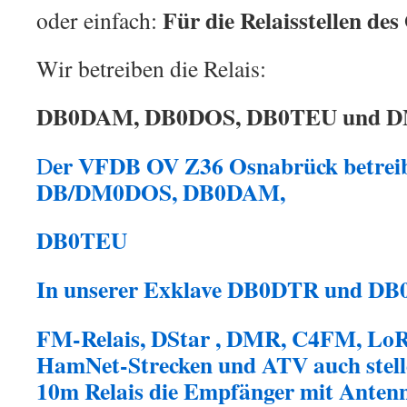
Für die Relaisstellen de
oder einfach:
Wir betreiben die Relais:
DB0DAM, DB0DOS, DB0TEU und 
er VFDB OV Z36 Osnabrück betreibt 
D
DB/DM0DOS, DB0DAM,
DB0TEU
In unserer Exklave DB0DTR und DB
FM-Relais, DStar , DMR, C4FM, Lo
HamNet-Strecken
und ATV
auch stel
10m Relais die Empfänger mit Antenn