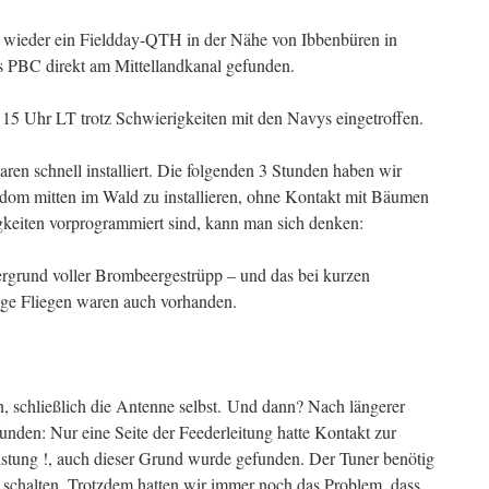
ieder ein Fieldday-QTH in der Nähe von Ibbenbüren in
s PBC direkt am Mittellandkanal gefunden.
15 Uhr LT trotz Schwierigkeiten mit den Navys eingetroffen.
en schnell installiert. Die folgenden 3 Stunden haben wir
dom mitten im Wald zu installieren, ohne Kontakt mit Bäumen
keiten vorprogrammiert sind, kann man sich denken:
rgrund voller Brombeergestrüpp – und das bei kurzen
ge Fliegen waren auch vorhanden.
, schließlich die Antenne selbst. Und dann? Nach längerer
unden: Nur eine Seite der Feederleitung hatte Kontakt zur
tung !, auch dieser Grund wurde gefunden. Der Tuner benötig
schalten. Trotzdem hatten wir immer noch das Problem, dass