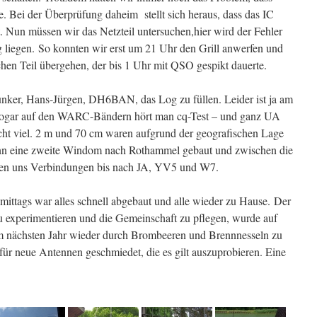
e. Bei der Überprüfung daheim stellt sich heraus, dass das IC
. Nun müssen wir das Netzteil untersuchen,hier wird der Fehler
g liegen. So konnten wir erst um 21 Uhr den Grill anwerfen und
en Teil übergehen, der bis 1 Uhr mit QSO gespikt dauerte.
unker, Hans-Jürgen, DH6BAN, das Log zu füllen. Leider ist ja am
sogar auf den WARC-Bändern hört man cq-Test – und ganz UA
cht viel. 2 m und 70 cm waren aufgrund der geografischen Lage
ann eine zweite Windom nach Rothammel gebaut und zwischen die
en uns Verbindungen bis nach JA, YV5 und W7.
mittags war alles schnell abgebaut und alle wieder zu Hause. Der
zu experimentieren und die Gemeinschaft zu pflegen, wurde auf
, im nächsten Jahr wieder durch Brombeeren und Brennnesseln zu
für neue Antennen geschmiedet, die es gilt auszuprobieren. Eine