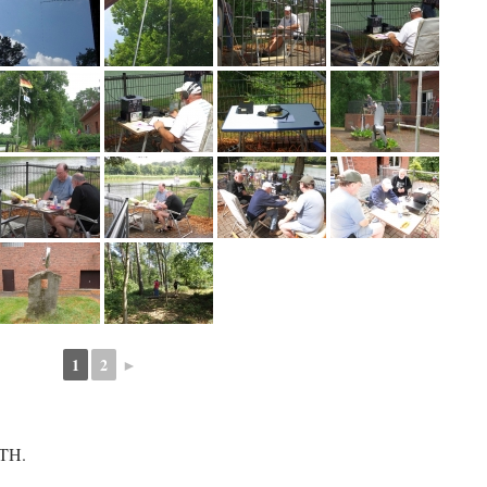
1
2
►
QTH.