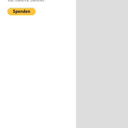
Trier: DB0DTR, DB0SAG.