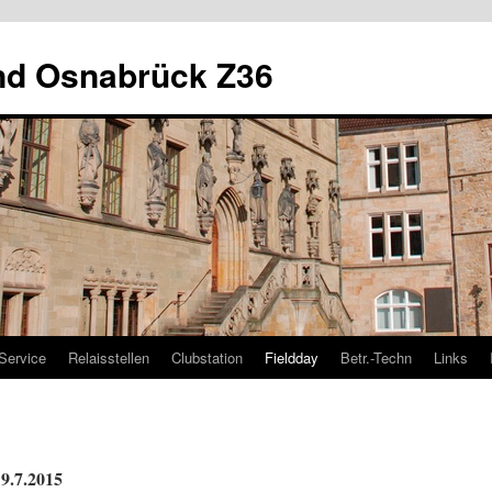
nd Osnabrück Z36
Service
Relaisstellen
Clubstation
Fieldday
Betr.-Techn
Links
19.7.2015