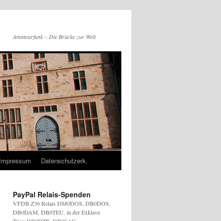
Amateurfunk – Die Brücke zur Welt
Impressum
Datenschutzerk.
PayPal Relais-Spenden
VFDB Z36 Relais DM0DOS, DB0DOS,
DB0DAM, DB0TEU. in der Exklave