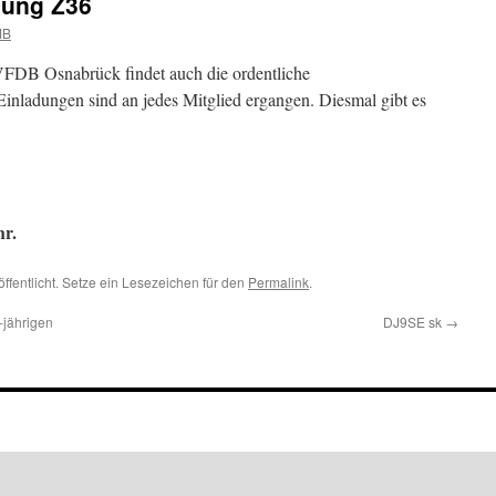
ung Z36
MB
DB Osnabrück findet auch die ordentliche
Einladungen sind an jedes Mitglied ergangen. Diesmal gibt es
hr.
ffentlicht. Setze ein Lesezeichen für den
Permalink
.
-jährigen
DJ9SE sk
→