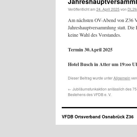
Jahreshauptversamml
Veröffentlicht am
24. April 2025
von
DL2
Am nächsten OV-Abend von Z36 VF
Jahreshauptversammlung statt. Die 
keine Wahl des Vorstandes.
Termin 30.April 2025
Hotel Busch in Atter um 19:oo U
Dieser Beitrag wurde unter
Allgemein
verö
←
Jubiläumsfunkaktion anlässlich des 75
Bestehens des VFDB e. V.
VFDB Ortsverband Osnabrück Z36