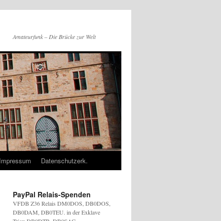
Amateurfunk – Die Brücke zur Welt
Impressum
Datenschutzerk.
PayPal Relais-Spenden
VFDB Z36 Relais DM0DOS, DB0DOS,
DB0DAM, DB0TEU. in der Exklave