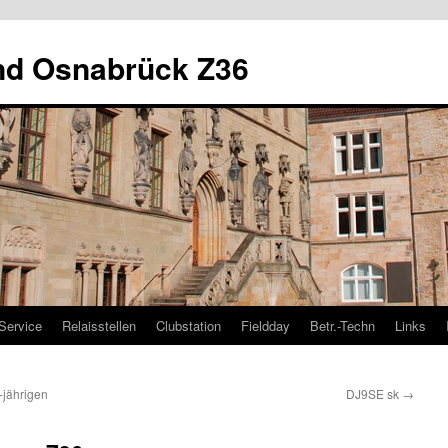
nd Osnabrück Z36
Service
Relaisstellen
Clubstation
Fieldday
Betr.-Techn
Links
-jährigen
DJ9SE sk
→