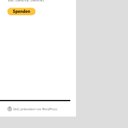
Trier: DB0DTR, DB0SAG.
Stolz präsentiert von WordPress.